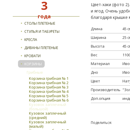
3
Доставка и оплата
Цвет-хаки (фото 2)
Гарантия и возврат
и ягод. Очень удо
года
благодаря крышке 
СТОЛЫ ПЛЕТЕНЫЕ
Длина
45 с
СТУЛЬЯ И ТАБУРЕТЫ
Ширина
25 с
КРЕСЛА
Высота
45 с
ДИВАНЫ ПЛЕТЕНЫЕ
Вес
1100
КРОВАТИ
Материал
Иво
КОРЗИНЫ
Грибные
Дно
Иво
Корзина грибная № 1
Цвет
Нат
Корзина грибная № 2
Корзина грибная № 3
Производитель
"Зо
Корзина грибная № 4
Корзина грибная № 5
Доп.опция
инд
Корзина грибная № 6
Кузовок заплечный
(большой)
Кузовок заплечный
(средний)
Кузовок заплечный
Поделиться:
(малый)